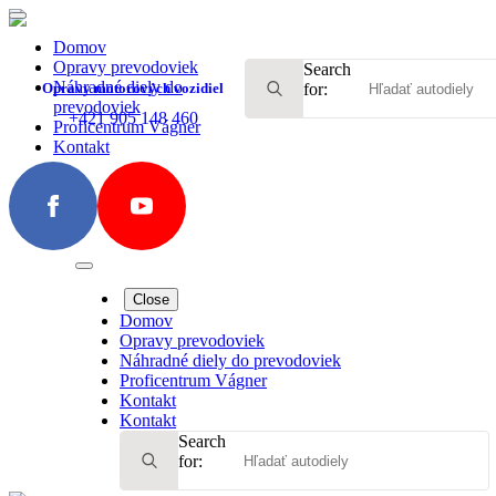
Domov
Opravy prevodoviek
Search
Náhradné diely do
Opravy motorových vozidiel
for:
prevodoviek
+421 905 148 460
Proficentrum Vágner
Kontakt
Close
Domov
Opravy prevodoviek
Náhradné diely do prevodoviek
Proficentrum Vágner
Kontakt
Kontakt
Search
for: