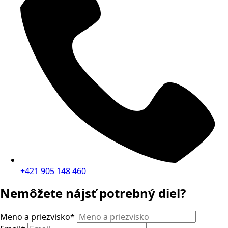
+421 905 148 460
Nemôžete nájsť potrebný diel?
Meno a priezvisko
*