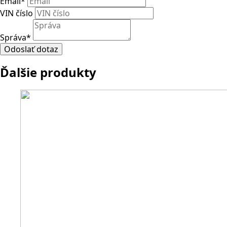
Email
*
VIN číslo
Správa
*
Odoslať dotaz
Ďalšie produkty