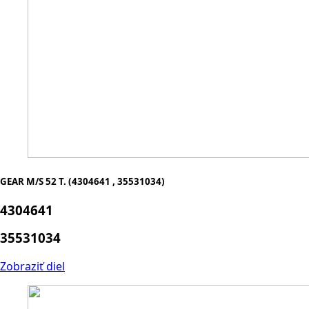
GEAR M/S 52 T. (4304641 , 35531034)
4304641
35531034
Zobraziť diel