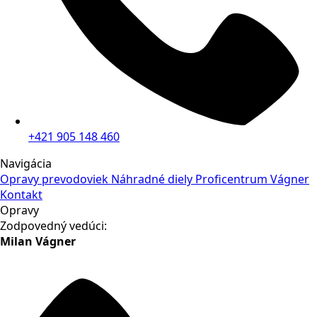
+421 905 148 460
Navigácia
Opravy prevodoviek
Náhradné diely
Proficentrum Vágner
Kontakt
Opravy
Zodpovedný vedúci:
Milan Vágner