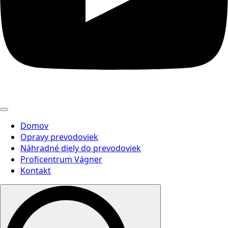
Domov
Opravy prevodoviek
Náhradné diely do prevodoviek
Proficentrum Vágner
Kontakt