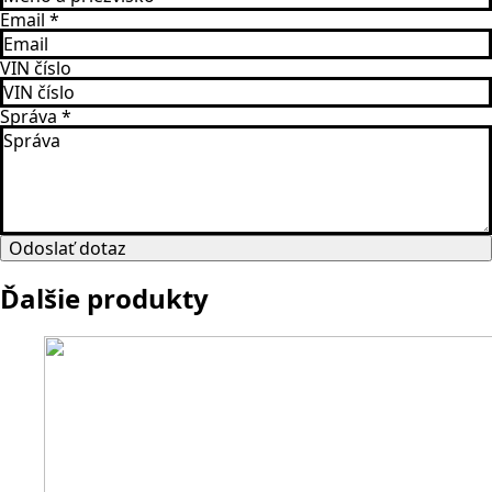
Email
*
VIN číslo
Správa
*
Odoslať dotaz
Ďalšie produkty