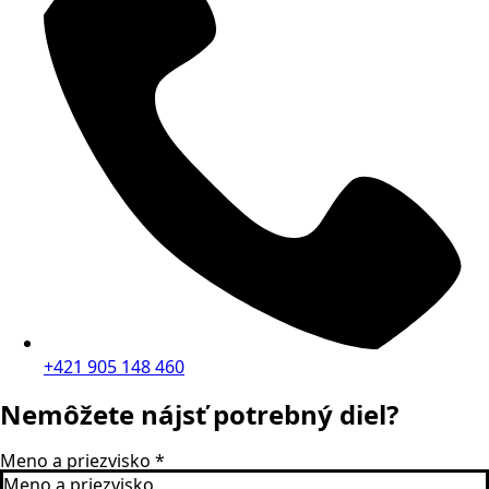
+421 905 148 460
Nemôžete nájsť potrebný diel?
Meno a priezvisko
*