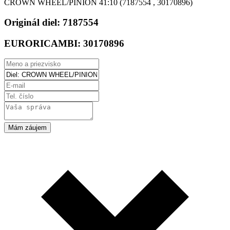
CROWN WHEEL/PINION 41:10 (7187554 , 30170896)
Originál diel:
7187554
EURORICAMBI:
30170896
Mám záujem