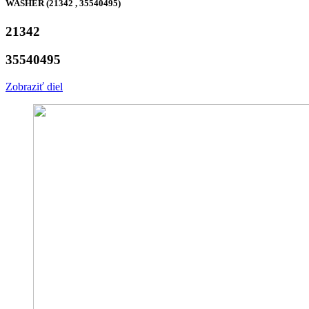
WASHER (21342 , 35540495)
21342
35540495
Zobraziť diel