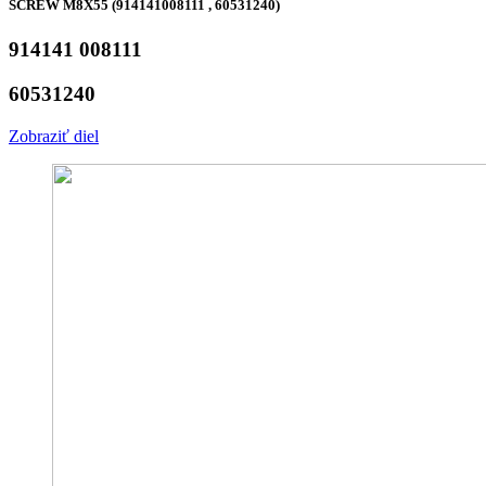
SCREW M8X55 (914141008111 , 60531240)
914141 008111
60531240
Zobraziť diel