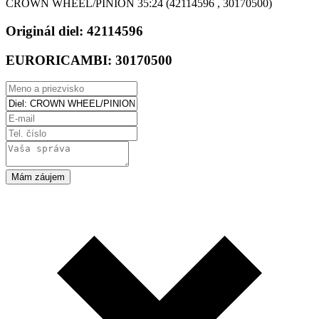
CROWN WHEEL/PINION 35:24 (42114596 , 30170500)
Originál diel:
42114596
EURORICAMBI:
30170500
Mám záujem