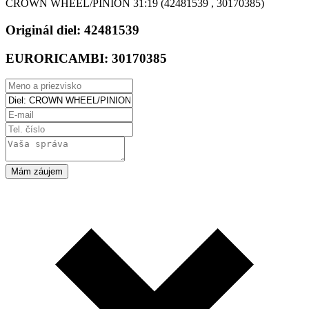
CROWN WHEEL/PINION 31:19 (42481539 , 30170385)
Originál diel:
42481539
EURORICAMBI:
30170385
Mám záujem