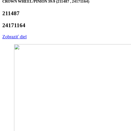
CROWN WHEEL/PINION 39:9 (211487 , 24171164)
211487
24171164
Zobraziť diel