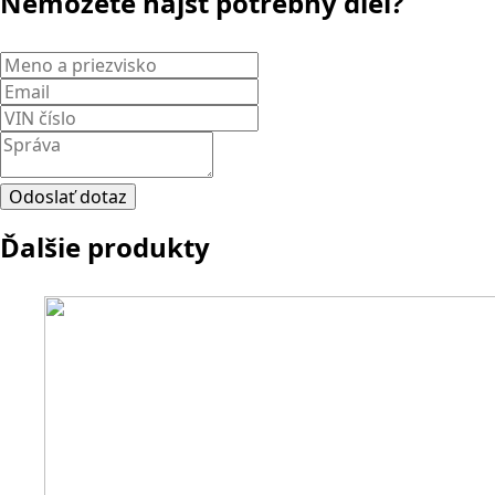
Nemôžete nájsť potrebný diel?
Meno
a
Email
*
priezvisko
*
VIN
číslo
Správa
*
Odoslať dotaz
Ďalšie produkty