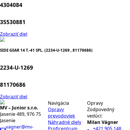
4304084
35530881
Zobraziť diel
SIDE GEAR 14 T.-41 SPL. (2234-U-1269 , 81170686)
2234-U-1269
81170686
Zobraziť diel
Navigácia
Opravy
MV – Junior s.r.o.
Opravy
Zodpovedný
Jasenie 489, 976 75
prevodoviek
vedúci:
Jasenie
Náhradné diely
Milan Vágner
vagner@mv-
Proficentrum
+421 905 148