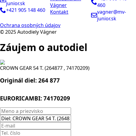
junior.sk
Vágner
460
+421 905 148 460
Kontakt
vagner@mv-
junior.sk
Ochrana osobných údajov
© 2025 Autodiely Vágner
Záujem o autodiel
CROWN GEAR 54 T. (264877 , 74170209)
Originál diel:
264 877
EURORICAMBI:
74170209