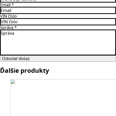
Email
*
VIN číslo
Správa
*
Odoslať dotaz
Ďalšie produkty